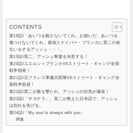
CONTENTS
第18話/「あいつを殺さないでくれ。お願いだ、あいつを
傷つけないでくれ」最強スナイパー・ブランカに英二の命
乞いをするアッシュ・・・。
第19話/英二、アッシュ奪還を決意する！
第20話/ユエルン＋ブランカVSストリート・ギャング全面
戦争勃発！
第21話/元フランス軍傭兵部隊VSストリート・ギャング全
面戦争勃発！
第22話/英二が腹を撃たれ、アッシュの狂気が爆発！
第23話/「サヨナラ」。英二が教えた日本語で、アッシュ
は別れを告げる。
第24話/「My soul is always with you」
関連