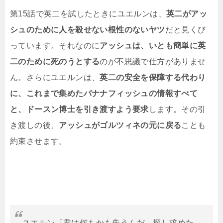
第15話で英二を試したときにユエルンは、
英二がアッ
シュのために人を殺せない根性のないヤツ
だと見くび
っています。それなのに
アッシュは、いとも簡単に英
二のために死のうとする
のが不思議で仕方がありませ
ん。さらにユエルンは、
英二の安全を保障する代わり
に、これまで集めたバナナフィッシュの情報すべて
と、ドースン博士を引き渡すよう要求
します。その引
き渡しの後、
アッシュがゴルツィネの元に戻る
ことも
約束させます。
ユエルン「君は何もかも失うんだ。探し求めた